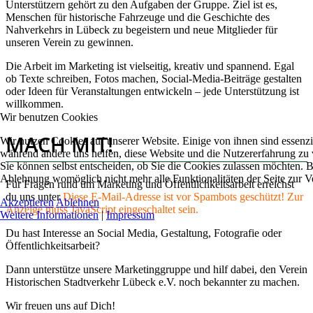
Unterstützern gehört zu den Aufgaben der Gruppe. Ziel ist es,
Menschen für historische Fahrzeuge und die Geschichte des
Nahverkehrs in Lübeck zu begeistern und neue Mitglieder für
unseren Verein zu gewinnen.
Die Arbeit im Marketing ist vielseitig, kreativ und spannend. Egal
ob Texte schreiben, Fotos machen, Social-Media-Beiträge gestalten
oder Ideen für Veranstaltungen entwickeln – jede Unterstützung ist
willkommen.
Wir benutzen Cookies
MACH MIT!
Wir nutzen Cookies auf unserer Website. Einige von ihnen sind essenzie
während andere uns helfen, diese Website und die Nutzererfahrung zu 
Sie können selbst entscheiden, ob Sie die Cookies zulassen möchten. Bi
Ablehnung womöglich nicht mehr alle Funktionalitäten der Seite zur V
Für Fragen rund um Marketing und Öffentlichkeitsarbeit erreichst
du uns unter
Diese E-Mail-Adresse ist vor Spambots geschützt! Zur
Akzeptieren
Ablehnen
Anzeige muss JavaScript eingeschaltet sein.
Weitere Informationen
|
Impressum
Du hast Interesse an Social Media, Gestaltung, Fotografie oder
Öffentlichkeitsarbeit?
Dann unterstütze unsere Marketinggruppe und hilf dabei, den Verein
Historischen Stadtverkehr Lübeck e.V. noch bekannter zu machen.
Wir freuen uns auf Dich!