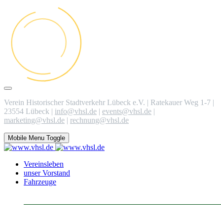
Verein Historischer Stadtverkehr Lübeck e.V. | Ratekauer Weg 1-7 |
23554 Lübeck |
info@vhsl.de
|
events@vhsl.de
|
marketing@vhsl.de
|
rechnung@vhsl.de
Mobile Menu Toggle
Vereinsleben
unser Vorstand
Fahrzeuge