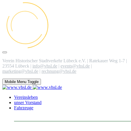
Verein Historischer Stadtverkehr Lübeck e.V. | Ratekauer Weg 1-7 |
23554 Lübeck |
info@vhsl.de
|
events@vhsl.de
|
marketing@vhsl.de
|
rechnung@vhsl.de
Mobile Menu Toggle
Vereinsleben
unser Vorstand
Fahrzeuge