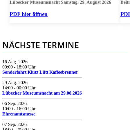
Lübecker Museumsnacht Samstag, 29. August 2026
Beit
PDF hier öffnen
PDF
NÄCHSTE TERMINE
16 Aug. 2026
09:00
-
18:00
Uhr
Sonderfahrt Klütz Lütt Kaffeebrenner
29 Aug. 2026
14:00
-
00:00
Uhr
Lübecker Museumsnacht am 29.08.2026
06 Sep. 2026
10:00
-
16:00
Uhr
Ehrenamtsmesse
07 Sep. 2026
18:00
-
20:00
Uhr