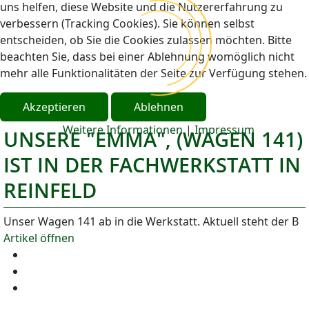
uns helfen, diese Website und die Nutzererfahrung zu
verbessern (Tracking Cookies). Sie können selbst
entscheiden, ob Sie die Cookies zulassen möchten. Bitte
beachten Sie, dass bei einer Ablehnung womöglich nicht
mehr alle Funktionalitäten der Seite zur Verfügung stehen.
Akzeptieren
Ablehnen
06/03/2026
Weitere Informationen
|
Impressum
UNSERE "EMMA", (WAGEN 141)
IST IN DER FACHWERKSTATT IN
REINFELD
Unser Wagen 141 ab in die Werkstatt. Aktuell steht der B
Artikel öffnen