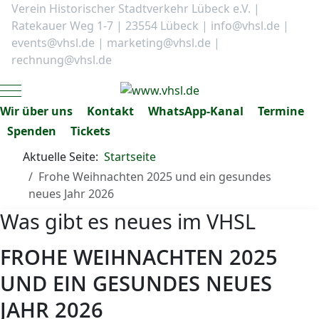
Verein Historischer Stadtverkehr Lübeck e.V. |
Ratekauer Weg 1-7 | 23554 Lübeck |
info@vhsl.de
|
events@vhsl.de
|
marketing@vhsl.de
|
rechnung@vhsl.de
Mobile Menu Toggle
Wir über uns
Kontakt
WhatsApp-Kanal
Termine
Spenden
Tickets
Aktuelle Seite:
Startseite
Frohe Weihnachten 2025 und ein gesundes
neues Jahr 2026
Was gibt es neues im VHSL
FROHE WEIHNACHTEN 2025
UND EIN GESUNDES NEUES
JAHR 2026